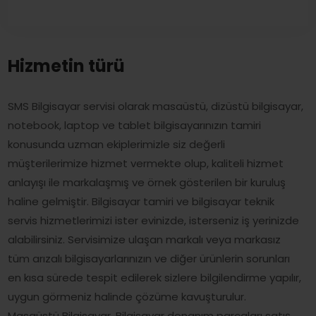
Hizmetin türü
SMS Bilgisayar servisi olarak masaüstü, dizüstü bilgisayar,
notebook, laptop ve tablet bilgisayarınızın tamiri
konusunda uzman ekiplerimizle siz değerli
müşterilerimize hizmet vermekte olup, kaliteli hizmet
anlayışı ile markalaşmış ve örnek gösterilen bir kuruluş
haline gelmiştir. Bilgisayar tamiri ve bilgisayar teknik
servis hizmetlerimizi ister evinizde, isterseniz iş yerinizde
alabilirsiniz. Servisimize ulaşan markalı veya markasız
tüm arızalı bilgisayarlarınızın ve diğer ürünlerin sorunları
en kısa sürede tespit edilerek sizlere bilgilendirme yapılır,
uygun görmeniz halinde çözüme kavuşturulur.
Masaüstü Bilgisayar, Bilgisayar donanım parçaları satış