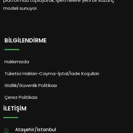
platformda toplayarak, işletmelere yeni bir kazanç
modeli sunuyor.
BILGILENDIRME
Hakkımızda
Tüketici Hakları-Cayma-İptal/İade Koşulları
Gizlilik/Güvenlik Politikası
Çerez Politikası
İLETIŞIM
Ataşehir/İstanbul