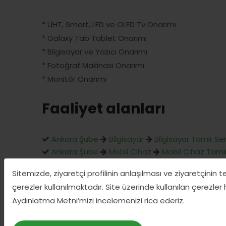
* UHT, Smart, LED ve OLED Tv Onarımı
* Galaxy Tab Tablet Onarımı
* Bilgisayar ve Yazıcı Onarımı
* Fotoğraf Makinası Onarımı
* Monitör Onarımı
Faaliyet alanları
Ankara Şube
Bilgisayar
Bilgisayar Tamir Ser
Ankara Şube
Mobil Cihaz
Mobil Cihaz Tamir
Sitemizde, ziyaretçi profilinin anlaşılması ve ziyaretçinin 
çerezler kullanılmaktadır. Site üzerinde kullanılan çerezler
Aydınlatma Metni’mizi incelemenizi rica ederiz.