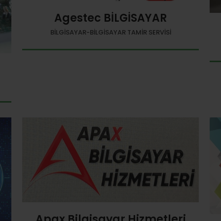
Agestec BİLGİSAYAR
BILGISAYAR-BILGISAYAR TAMIR SERVISI
Apax Bilgisayar Hizmetleri