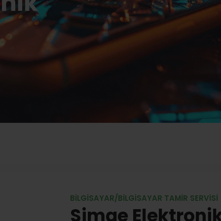
onik
BILGISAYAR/BILGISAYAR TAMIR SERVISI
Simge Elektroni