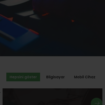
Hepsini göster
Bilgisayar
Mobil Cihaz
,