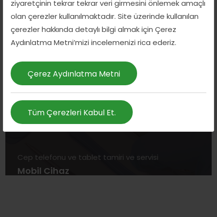
ziyaretçinin tekrar tekrar veri girmesini önlemek amaçlı
olan çerezler kullanılmaktadır. Site üzerinde kullanılan
çerezler hakkında detaylı bilgi almak için Çerez
Aydınlatma Metni’mizi incelemenizi rica ederiz.
Çerez Aydınlatma Metni
Tüm Çerezleri Kabul Et.
Cep telefonu ve tablet tamiri ve servisi
Mobil Cihaz