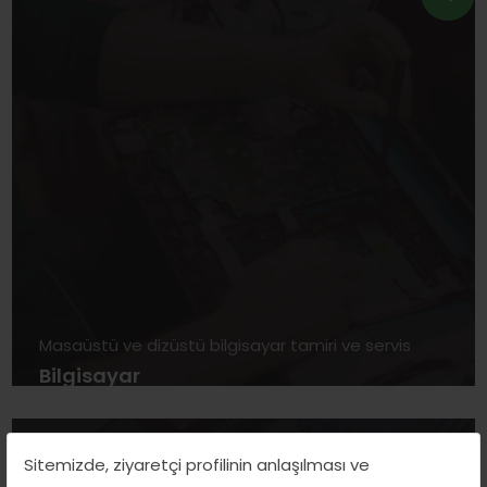
Masaüstü ve dizüstü bilgisayar tamiri ve servis
Bilgisayar
Sitemizde, ziyaretçi profilinin anlaşılması ve