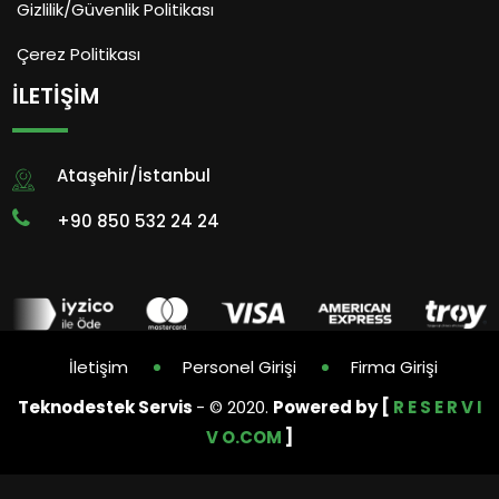
Gizlilik/Güvenlik Politikası
Çerez Politikası
İLETIŞIM
Ataşehir/İstanbul
+90 850 532 24 24
İletişim
Personel Girişi
Firma Girişi
Teknodestek Servis
- © 2020.
Powered by [
R E S E R V I
V O.COM
]