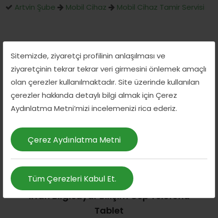
Artvin Şube
Mobil Cihaz
Mobil Cihaz Tamir Servisi
Sitemizde, ziyaretçi profilinin anlaşılması ve
ziyaretçinin tekrar tekrar veri girmesini önlemek amaçlı
Aynı kategorideki diğer hizmetler
olan çerezler kullanılmaktadır. Site üzerinde kullanılan
çerezler hakkında detaylı bilgi almak için Çerez
Aydınlatma Metni’mizi incelemenizi rica ederiz.
Çerez Aydınlatma Metni
Tüm Çerezleri Kabul Et.
İrfan Bilgisayar Bilişim Cep Telefonu
Tablet