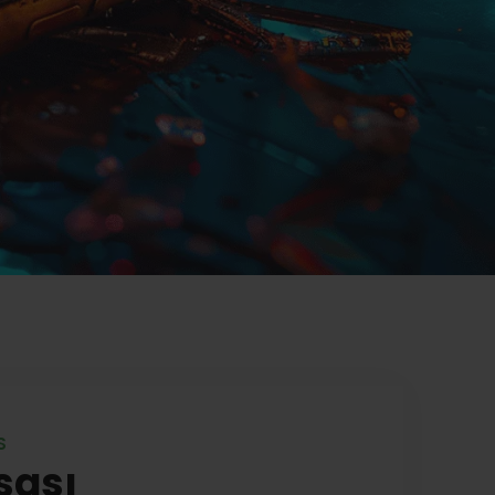
S
sası