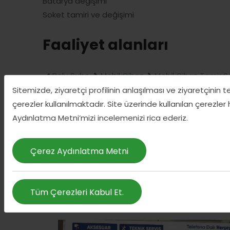
Batarya değişimi
Soket tamiri ve değişimi
Faaliyet alanları
Bolu Şube
Mobil Cihaz
Mobil Cihaz Tamir S
Sitemizde, ziyaretçi profilinin anlaşılması ve ziyaretçinin 
çerezler kullanılmaktadır. Site üzerinde kullanılan çerezler
Aydınlatma Metni’mizi incelemenizi rica ederiz.
Çerez Aydınlatma Metni
A
Tüm Çerezleri Kabul Et.