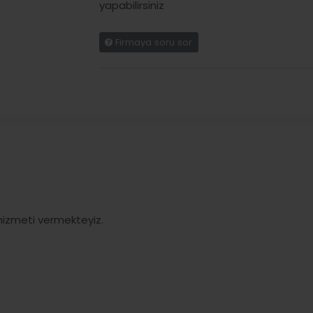
yapabilirsiniz
Firmaya soru sor
 hizmeti vermekteyiz.