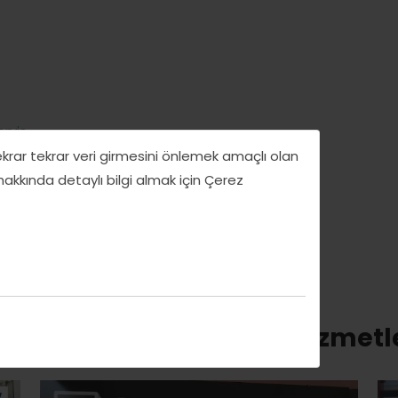
ervis
tekrar tekrar veri girmesini önlemek amaçlı olan
 hakkında detaylı bilgi almak için Çerez
ynı kategorideki diğer hizmetl