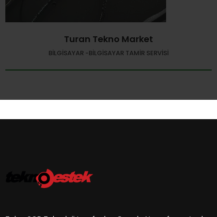
Turan Tekno Market
BILGISAYAR -BILGISAYAR TAMIR SERVISI