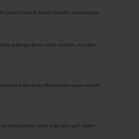
miri üzerine Teknik Servis hizmeti vermekteyiz.
zenle yaklaşarak her türlü tamirat ve bakım
parçalar kullanarak cihazlarınıza uzun ömürlü
zı en kısa sürede tamir edip size geri teslim