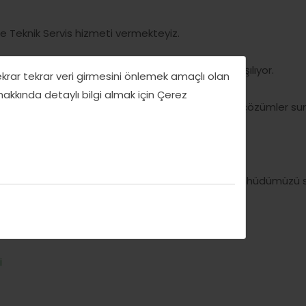
rine Teknik Servis hizmeti vermekteyiz.
aşarak her türlü tamirat ve bakım ihtiyacınızı karşılıyor.
tekrar tekrar veri girmesini önlemek amaçlı olan
 hakkında detaylı bilgi almak için Çerez
 kullanarak cihazlarınıza uzun ömürlü ve güvenilir çözümler su
a sürede tamir edip size geri teslim ediyoruz.
r adımda kaliteli ve güvenilir hizmet sunma taahhüdümüzü 
i