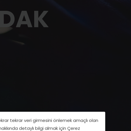
LDAK
tekrar tekrar veri girmesini önlemek amaçlı olan
 hakkında detaylı bilgi almak için Çerez