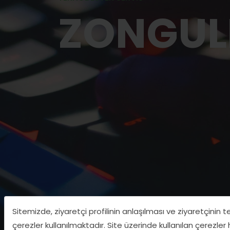
ZONGU
Sitemizde, ziyaretçi profilinin anlaşılması ve ziyaretçinin 
çerezler kullanılmaktadır. Site üzerinde kullanılan çerezler