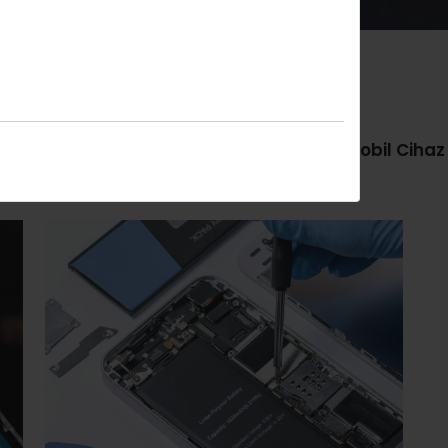
Hepsini göster
Bilgisayar
Mobil Cihaz