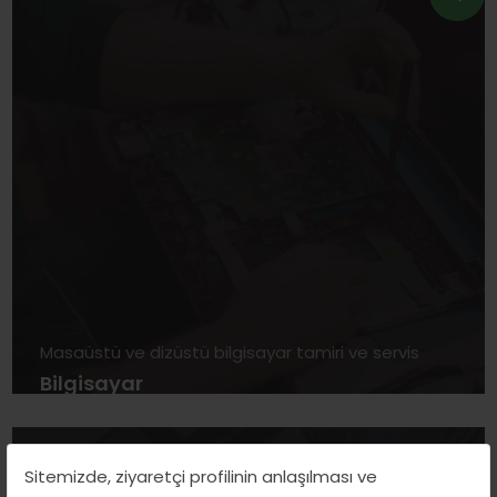
Masaüstü ve dizüstü bilgisayar tamiri ve servis
Bilgisayar
Sitemizde, ziyaretçi profilinin anlaşılması ve