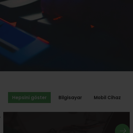
Hepsini göster
Bilgisayar
Mobil Cihaz
,