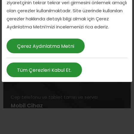
ziyaretçinin tekrar tekrar veri girmesini önlemek amaçlı
olan çerezler kullanılmaktadır. Site üzerinde kullanılan
çerezler hakkında detaylı bilgi almak için Çerez
Aydınlatma Metni’mizi incelemenizi rica ederiz.
Çerez Aydınlatma Metni
Tüm Çerezleri Kabul Et.
Cep telefonu ve tablet tamiri ve servisi
Mobil Cihaz