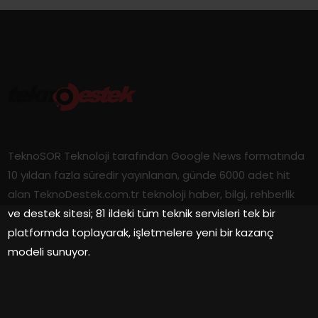
TeknoSOR Teknoloji tarafından Google News formatında
10 yıldan fazla süredir yayınlanan, günde 6000 adet hit
alan TeknoDestek.com.tr teknoloji haber, bilgi, rehberlik
ve destek sitesi; 81 ildeki tüm teknik servisleri tek bir
platformda toplayarak, işletmelere yeni bir kazanç
modeli sunuyor.