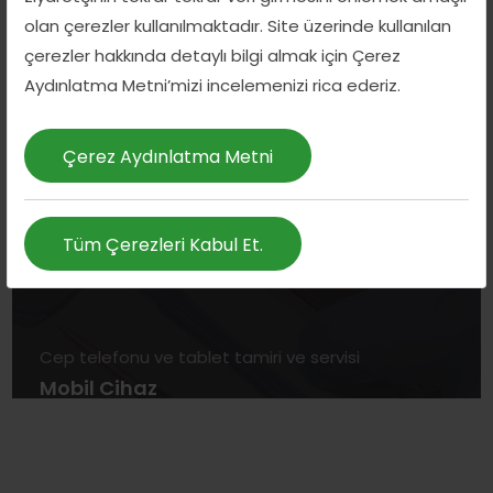
olan çerezler kullanılmaktadır. Site üzerinde kullanılan
çerezler hakkında detaylı bilgi almak için Çerez
Aydınlatma Metni’mizi incelemenizi rica ederiz.
Çerez Aydınlatma Metni
Tüm Çerezleri Kabul Et.
Cep telefonu ve tablet tamiri ve servisi
Mobil Cihaz