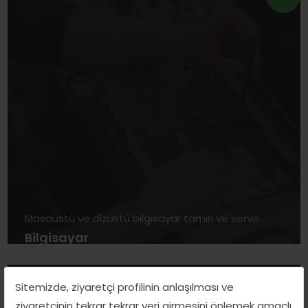
Masaüstü ve dizüstü bilgisayar tamiri ve servis
Bilgisayar
Sitemizde, ziyaretçi profilinin anlaşılması ve
ziyaretçinin tekrar tekrar veri girmesini önlemek amaçlı