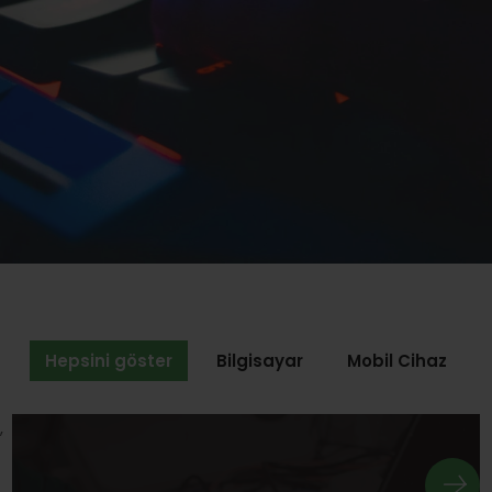
Hepsini göster
Bilgisayar
Mobil Cihaz
,