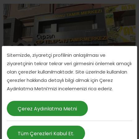
Sitemizde, ziyaretçi profilinin anlaşılması ve
ziyaretçinin tekrar tekrar veri girmesini önlemek amaçlı
olan çerezler kullanılmaktadır. Site üzerinde kullanılan
çerezler hakkında detaylı bilgi almak için Çerez
Aydınlatma Metni’mizi incelemenizi rica ederiz.
Çerez Aydınlatma Metni
Cepsan Cep Telefonu Tamir Merkezi
MOBIL CIHAZ-MOBIL CIHAZ TAMIR SERVISI
Tüm Çerezleri Kabul Et.