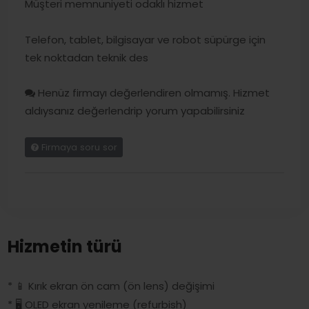
Müşteri memnuniyeti odaklı hizmet
Telefon, tablet, bilgisayar ve robot süpürge için
tek noktadan teknik des
Henüz firmayı değerlendiren olmamış. Hizmet
aldıysanız değerlendrip yorum yapabilirsiniz
Firmaya soru sor
Hizmetin türü
* 📱 Kırık ekran ön cam (ön lens) değişimi
* 🖥️ OLED ekran yenileme (refurbish)