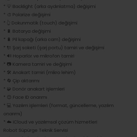
* 💡 Backlight (arka aydınlatma) değişimi
* 🎨 Polarize değişimi
* 👆 Dokunmatik (touch) değişimi
* 🔋 Batarya değişimi
* 🔋 Pil kapağı (arka cam) değişimi
* 🔌 Şarj soketi (şarj portu) tamiri ve değişimi
* 🔊 Hoparlör ve mikrofon tamiri
* 📷 Kamera tamiri ve değişimi
* 🛠️ Anakart tamiri (mikro lehim)
* 🔄 Çip aktarımı
* 🧩 Donör anakart işlemleri
* 😊 Face ID onarımı
* 💻 Yazılım işlemleri (format, güncelleme, yazılım
onarımı)
* ☁️ iCloud ve yazılımsal çözüm hizmetleri
Robot Süpürge Teknik Servisi